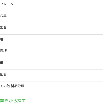
フレーム
台車
架台
柵
看板
缶
配管
その他 製品分類
業界から探す