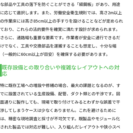
な部品や工具の落下を防ぐことができる「縞鋼板」があり、用途
に応じて選択します。また、労働安全衛生規則では、高さ2m以上
の作業床には高さ85cm以上の手すりを設けることなどが定められ
ており、これらの法的要件を確実に満たす設計が求められます。
さらに、通路幅も重要な要素です。作業者が安全に通行できるだ
けでなく、工具や交換部品を運搬することも想定し、十分な幅
（一般的に60cm以上が目安）を確保する必要があります。
既存設備との取り合いや複雑なレイアウトへの対
応
特に既存工場への増設や修繕の場合、最大の課題となるのが、す
でに設置されている生産設備、配管、ダクト類との干渉です。図
面通りに製作しても、現場で取り付けてみるとわずかな誤差で干
渉してしまうケースは少なくありません。これを避けるために
は、精密な現地調査と採寸が不可欠です。既製品やモジュール化
された製品では対応が難しい、入り組んだレイアウトや狭小スペ