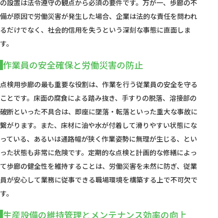
の設置は法令遵守の観点から必須の要件です。万が一、歩廊の不
備が原因で労働災害が発生した場合、企業は法的な責任を問われ
るだけでなく、社会的信用を失うという深刻な事態に直面しま
す。
作業員の安全確保と労働災害の防止
点検用歩廊の最も重要な役割は、作業を行う従業員の安全を守る
ことです。床面の腐食による踏み抜き、手すりの脱落、溶接部の
破断といった不具合は、即座に墜落・転落といった重大な事故に
繋がります。また、床材に油や水が付着して滑りやすい状態にな
っている、あるいは通路幅が狭く作業姿勢に無理が生じる、とい
った状態も非常に危険です。定期的な点検と計画的な修繕によっ
て歩廊の健全性を維持することは、労働災害を未然に防ぎ、従業
員が安心して業務に従事できる職場環境を構築する上で不可欠で
す。
生産設備の維持管理とメンテナンス効率の向上