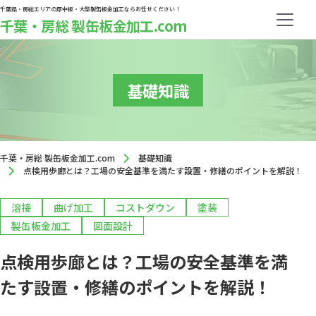
千葉県・房総エリアの厚中板・大型製缶板金加工ならお任せください！
千葉・房総 製缶板金加工.com
基礎知識
千葉・房総 製缶板金加工.com
基礎知識
点検用歩廊とは？工場の安全基準を満たす設置・修繕のポイントを解説！
溶接
曲げ加工
コストダウン
塗装
製缶板金加工
図面設計
点検用歩廊とは？工場の安全基準を満
たす設置・修繕のポイントを解説！