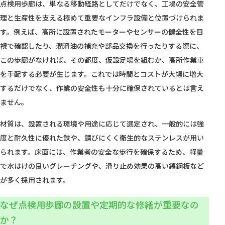
点検用歩廊は、単なる移動経路としてだけでなく、工場の安全管
理と生産性を支える極めて重要なインフラ設備と位置づけられま
す。例えば、高所に設置されたモーターやセンサーの健全性を目
視で確認したり、潤滑油の補充や部品交換を行ったりする際に、
この歩廊がなければ、その都度、仮設足場を組むか、高所作業車
を手配する必要が生じます。これでは時間とコストが大幅に増大
するだけでなく、作業の安全性も十分に確保されているとは言え
ません。
材質は、設置される環境や用途に応じて選定され、一般的には強
度と耐久性に優れた鉄や、錆びにくく衛生的なステンレスが用い
られます。床面には、作業者の安全な歩行を確保するため、軽量
で水はけの良いグレーチングや、滑り止め効果の高い縞鋼板など
が多く採用されます。
なぜ点検用歩廊の設置や定期的な修繕が重要なの
か？