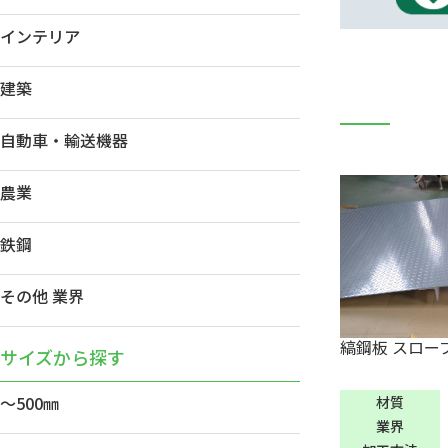
インテリア
建築
自動車・輸送機器
農業
鉄鋼
その他 業界
縞鋼板 スロー
サイズから探す
～500㎜
材質
業界