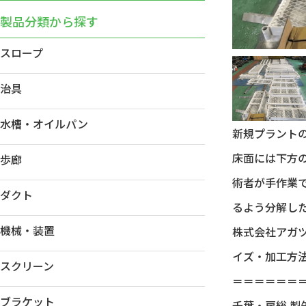
製品分類から探す
スロープ
治具
水槽・オイルパン
新規プラント
床面には下方
歩廊
術者が手作業
ダクト
るよう分解し
機械・装置
株式会社アガ
イズ・加工方
スクリーン
＝＝＝＝＝＝
ブラケット
千葉・房総 製