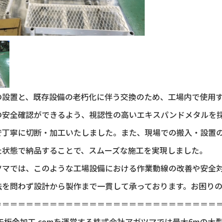
の設置と、既存設備の老朽化に伴う交換のため、工場内で使用
の安全確認ができるよう、視認性の高いエキスパンドメタルを
で丁寧に切断・加工いたしました。また、現場での搬入・設置
た状態で納品することで、スムーズな施工を実現しました。
ツマでは、このような工場設備における作業動線の改善や安全
法を問わず設計から製作まで一貫して承っております。お困り
＝＝＝＝＝＝＝＝＝＝＝＝＝＝＝＝＝＝＝＝＝＝＝＝＝＝＝＝
缶板金加工.comを運営する株式会社アガツマでは最大6mの