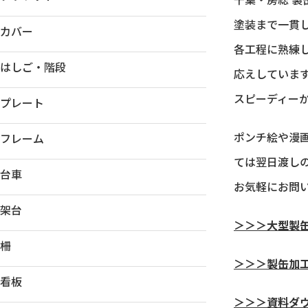
塗装まで一貫
カバー
各工程に熟練
はしご・階段
応えしていま
スピーディー
プレート
ポンチ絵や漫
フレーム
ては翌日渡し
台車
お気軽にお問
架台
＞＞＞大型製
柵
＞＞＞製缶加
看板
＞＞＞資料ダ